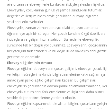
aile ortamı ve ebeveynlerle kurdukları ilişkiyle yakından ilişkilidir.
Ebeveynler, çocuklarına günlük yaşamda sundukları tutumlar,
değerler ve iletişim biçimleriyle çocukların dünyayı algılama
şekillerini etkileyebilirler.
Ebeveynlik, zaman zaman zorlayıcı olabilen, aynı zamanda
öğrenmeye açık bir süreçtir. Her çocuk kendine özgü özelliklere,
ihtiyaçlara ve gelişim hızına sahiptir. Bu nedenle ebeveynlik
sürecinde tek bir doğru yol bulunmaz. Ebeveynlerin, çocuklarının
bireyselliğini fark etmeleri ve bu doğrultuda yaklaşımlarını gözden
geçirmeleri önemlidir.
Ebeveyn Eğitiminin Amacı
Ebeveyn eğitimi, ebeveynlerin çocuk gelişimi, ebeveyn-çocuk ilişki
ve iletişim süreçleri hakkında bilgi edinmelerine katkı sağlamayı
amaçlayan psiko-eğitici çalışmaları kapsar. Bu çalışmalar,
ebeveynlerin çocuklarının davranışlarını anlamlandırmalarına, ken
ebeveynlik tutumlarını fark etmelerine ve ilişkilerini daha bilinçli
şekilde değerlendirmelerine yardımcı olabilir.
Ebeveyn eğitimi kapsamında ele alınan bilgiler, çocukların gelişim