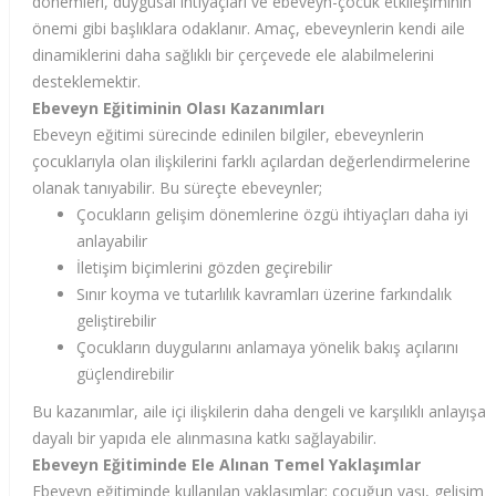
dönemleri, duygusal ihtiyaçları ve ebeveyn-çocuk etkileşiminin
önemi gibi başlıklara odaklanır. Amaç, ebeveynlerin kendi aile
dinamiklerini daha sağlıklı bir çerçevede ele alabilmelerini
desteklemektir.
Ebeveyn Eğitiminin Olası Kazanımları
Ebeveyn eğitimi sürecinde edinilen bilgiler, ebeveynlerin
çocuklarıyla olan ilişkilerini farklı açılardan değerlendirmelerine
olanak tanıyabilir. Bu süreçte ebeveynler;
Çocukların gelişim dönemlerine özgü ihtiyaçları daha iyi
anlayabilir
İletişim biçimlerini gözden geçirebilir
Sınır koyma ve tutarlılık kavramları üzerine farkındalık
geliştirebilir
Çocukların duygularını anlamaya yönelik bakış açılarını
güçlendirebilir
Bu kazanımlar, aile içi ilişkilerin daha dengeli ve karşılıklı anlayışa
dayalı bir yapıda ele alınmasına katkı sağlayabilir.
Ebeveyn Eğitiminde Ele Alınan Temel Yaklaşımlar
Ebeveyn eğitiminde kullanılan yaklaşımlar; çocuğun yaşı, gelişim