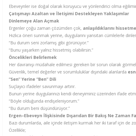
Ebeveynler ise doğal olarak koruyucu ve yönlendirici olma eğilimind
Çatışmayı Azaltan ve İletişimi Destekleyen Yaklaşımlar
Dinlemeye Alan Açmak
Ergenler çoğu zaman çözümden çok,
anlaşıldıklarını hissetm
Hızlıca öneri sunmak yerine, duygularını yansıtan cümlelerle dinle
“Bu durum seni zorlamış gibi görünüyor.”
“Bunu yaşarken yalnız hissetmiş olabilirsin.”
Öncelikleri Belirlemek
Her davranışı müdahale edilmesi gereken bir sorun olarak görmek, il
Güvenlik, temel değerler ve sorumluluklar dışındaki alanlarda
esn
“Sen” Yerine “Ben” Dili
Suçlayıcı ifadeler savunmayı artırır.
Bunun yerine duygularınızı kendi deneyiminiz üzerinden ifade etmek,
“Böyle olduğunda endişeleniyorum.”
“Bu durum beni düşündürüyor.”
Ergen–Ebeveyn İlişkisinde Dışarıdan Bir Bakış Ne Zaman Fay
Bazı durumlarda, aile içinde iletişim kurmak her iki taraf için de zor
Özellikle;