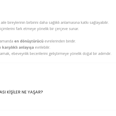
, aile bireylerinin birbirini daha sağlıklı anlamasına katkı sağlayabilir.
içimlerini fark etmeye yönelik bir çerçeve sunar.
ı zamanda
en dönüştürücü
evrelerinden biridir.
la
karşılıklı anlayışa
evrilebilir.
amak, ebeveynlik becerilerini geliştirmeye yönelik doğal bir adımdır.
I KİŞİLER NE YAŞAR?