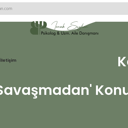
han.com
K
İletişim
Savaşmadan' Konu