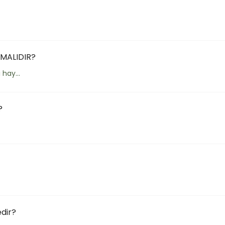
OLMALIDIR?
hay...
?
edir?