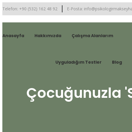
Telefon: +90 (532) 162 48 92
E-Posta: info@psikologirmaksey
Anasayfa
Hakkımızda
Çalışma Alanlarım
Uyguladığım Testler
Blog
Çocuğunuzla '