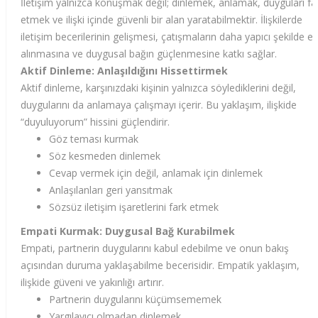
İletişim yalnızca konuşmak değil; dinlemek, anlamak, duyguları fa
etmek ve ilişki içinde güvenli bir alan yaratabilmektir. İlişkilerde
iletişim becerilerinin gelişmesi, çatışmaların daha yapıcı şekilde el
alınmasına ve duygusal bağın güçlenmesine katkı sağlar.
Aktif Dinleme: Anlaşıldığını Hissettirmek
Aktif dinleme, karşınızdaki kişinin yalnızca söylediklerini değil,
duygularını da anlamaya çalışmayı içerir. Bu yaklaşım, ilişkide
“duyuluyorum” hissini güçlendirir.
Göz teması kurmak
Söz kesmeden dinlemek
Cevap vermek için değil, anlamak için dinlemek
Anlaşılanları geri yansıtmak
Sözsüz iletişim işaretlerini fark etmek
Empati Kurmak: Duygusal Bağ Kurabilmek
Empati, partnerin duygularını kabul edebilme ve onun bakış
açısından duruma yaklaşabilme becerisidir. Empatik yaklaşım,
ilişkide güveni ve yakınlığı artırır.
Partnerin duygularını küçümsememek
Yargılayıcı olmadan dinlemek