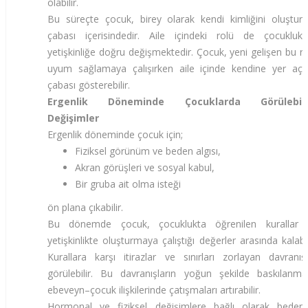
olabilir.
Bu süreçte çocuk, birey olarak kendi kimliğini oluştur
çabası içerisindedir. Aile içindeki rolü de çocuklukt
yetişkinliğe doğru değişmektedir. Çocuk, yeni gelişen bu r
uyum sağlamaya çalışırken aile içinde kendine yer aç
çabası gösterebilir.
Ergenlik Döneminde Çocuklarda Görülebil
Değişimler
Ergenlik döneminde çocuk için;
Fiziksel görünüm ve beden algısı,
Akran görüşleri ve sosyal kabul,
Bir gruba ait olma isteği
ön plana çıkabilir.
Bu dönemde çocuk, çocuklukta öğrenilen kurallar i
yetişkinlikte oluşturmaya çalıştığı değerler arasında kalabil
Kurallara karşı itirazlar ve sınırları zorlayan davranışl
görülebilir. Bu davranışların yoğun şekilde baskılanmas
ebeveyn–çocuk ilişkilerinde çatışmaları artırabilir.
Hormonal ve fiziksel değişimlere bağlı olarak bedens