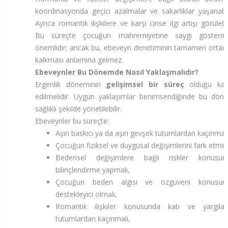
koordinasyonda geçici azalmalar ve sakarlıklar yaşanabili
Ayrıca romantik ilişkilere ve karşı cinse ilgi artışı görülebil
Bu süreçte çocuğun mahremiyetine saygı gösterm
önemlidir; ancak bu, ebeveyn denetiminin tamamen ortad
kalkması anlamına gelmez.
Ebeveynler Bu Dönemde Nasıl Yaklaşmalıdır?
Ergenlik döneminin
gelişimsel bir süreç
olduğu kab
edilmelidir. Uygun yaklaşımlar benimsendiğinde bu dön
sağlıklı şekilde yönetilebilir.
Ebeveynler bu süreçte:
Aşırı baskıcı ya da aşırı gevşek tutumlardan kaçınmalı
Çocuğun fiziksel ve duygusal değişimlerini fark etmeli
Bedensel değişimlere bağlı riskler konusun
bilinçlendirme yapmalı,
Çocuğun beden algısı ve özgüveni konusun
destekleyici olmalı,
Romantik ilişkiler konusunda katı ve yargılayı
tutumlardan kaçınmalı,